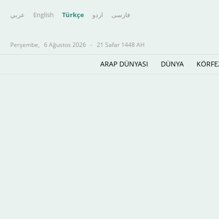
عربي
English
Türkçe
اردو
فارسى
Perşembe,
6 Ağustos 2026
-
21 Safar 1448 AH
ARAP DÜNYASI
DÜNYA
KÖRFE