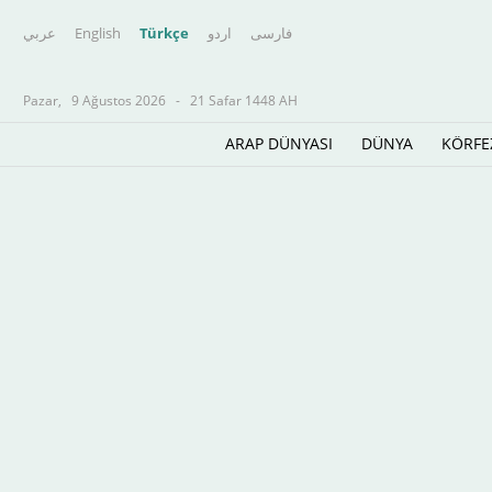
عربي
English
Türkçe
اردو
فارسى
Pazar,
9 Ağustos 2026
-
21 Safar 1448 AH
ARAP DÜNYASI
DÜNYA
KÖRFE