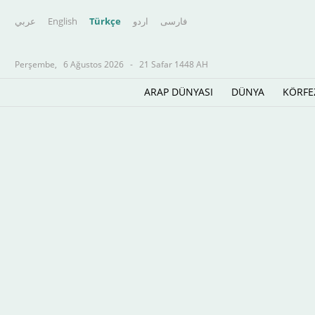
عربي
English
Türkçe
اردو
فارسى
Perşembe,
6 Ağustos 2026
-
21 Safar 1448 AH
ARAP DÜNYASI
DÜNYA
KÖRFE