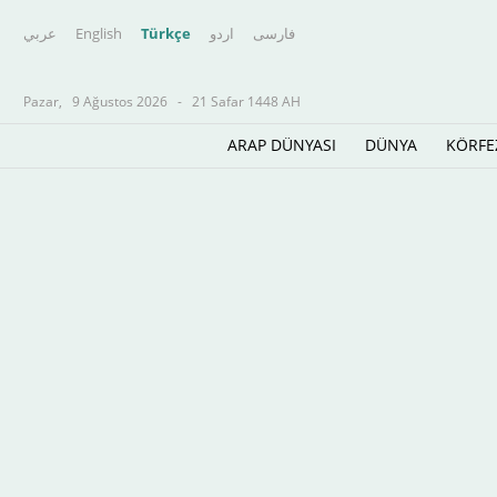
عربي
English
Türkçe
اردو
فارسى
Pazar,
9 Ağustos 2026
-
21 Safar 1448 AH
ARAP DÜNYASI
DÜNYA
KÖRFE