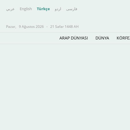
عربي
English
Türkçe
اردو
فارسى
Pazar,
9 Ağustos 2026
-
21 Safar 1448 AH
ARAP DÜNYASI
DÜNYA
KÖRFE