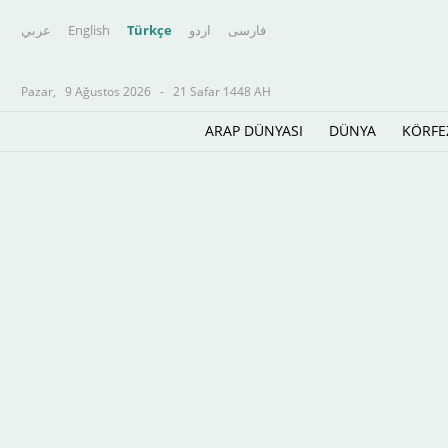
عربي
English
Türkçe
اردو
فارسى
Pazar,
9 Ağustos 2026
-
21 Safar 1448 AH
ARAP DÜNYASI
DÜNYA
KÖRFE