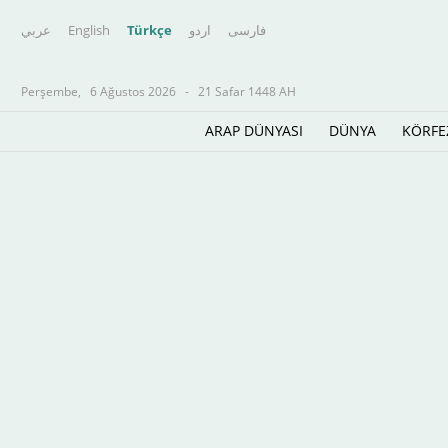
عربي
English
Türkçe
اردو
فارسى
Perşembe,
6 Ağustos 2026
-
21 Safar 1448 AH
ARAP DÜNYASI
DÜNYA
KÖRFE