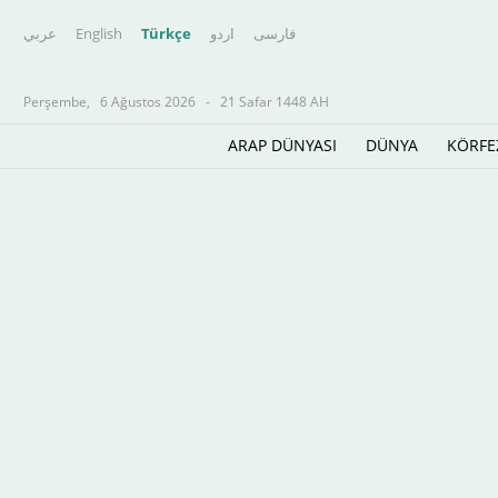
عربي
English
Türkçe
اردو
فارسى
Perşembe,
6 Ağustos 2026
-
21 Safar 1448 AH
ARAP DÜNYASI
DÜNYA
KÖRFE