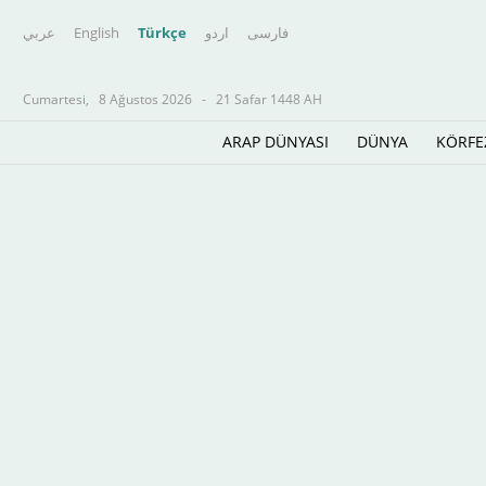
عربي
English
Türkçe
اردو
فارسى
Cumartesi,
8 Ağustos 2026
-
21 Safar 1448 AH
ARAP DÜNYASI
DÜNYA
KÖRFE