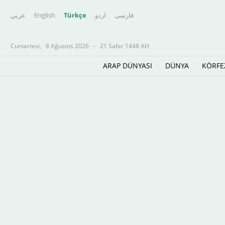
عربي
English
Türkçe
اردو
فارسى
Cumartesi,
8 Ağustos 2026
-
21 Safar 1448 AH
ARAP DÜNYASI
DÜNYA
KÖRFE