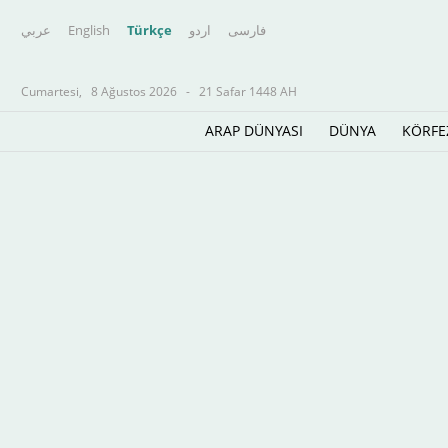
عربي
English
Türkçe
اردو
فارسى
Cumartesi,
8 Ağustos 2026
-
21 Safar 1448 AH
ARAP DÜNYASI
DÜNYA
KÖRFE