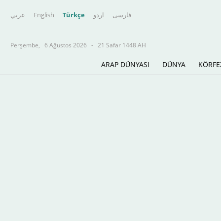
عربي
English
Türkçe
اردو
فارسى
Perşembe,
6 Ağustos 2026
-
21 Safar 1448 AH
ARAP DÜNYASI
DÜNYA
KÖRFE