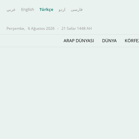
عربي
English
Türkçe
اردو
فارسى
Perşembe,
6 Ağustos 2026
-
21 Safar 1448 AH
ARAP DÜNYASI
DÜNYA
KÖRFE