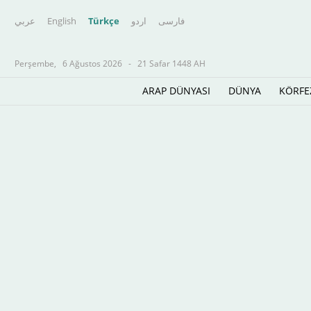
عربي
English
Türkçe
اردو
فارسى
Perşembe,
6 Ağustos 2026
-
21 Safar 1448 AH
ARAP DÜNYASI
DÜNYA
KÖRFE