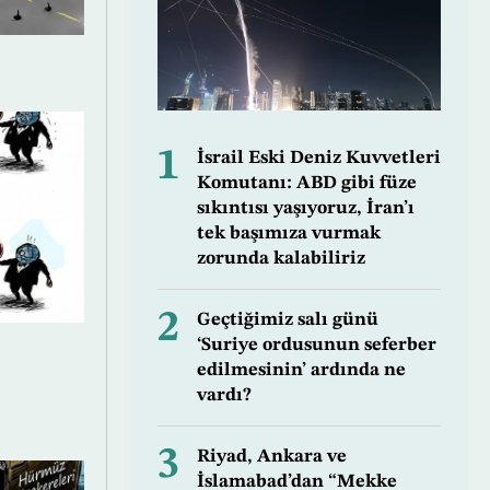
1
İsrail Eski Deniz Kuvvetleri
Komutanı: ABD gibi füze
sıkıntısı yaşıyoruz, İran’ı
tek başımıza vurmak
zorunda kalabiliriz
2
Geçtiğimiz salı günü
‘Suriye ordusunun seferber
edilmesinin’ ardında ne
vardı?
3
Riyad, Ankara ve
İslamabad’dan “Mekke