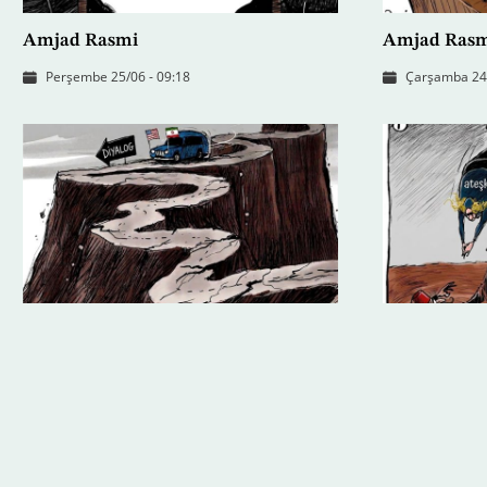
Amjad Rasmi
Amjad Ras
Perşembe 25/06 - 09:18
Çarşamba 24/
Amjad Rasmi
Amjad Ras
Pazartesi 22/06 - 20:34
Pazar 21/06 -