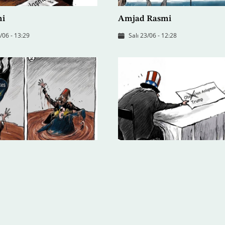
mi
Amjad Rasmi
06 - 13:29
Salı 23/06 - 12:28
mi
Amjad Rasmi
 21:20
Cuma 19/06 - 15:23