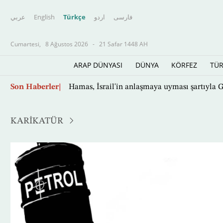
عربي
English
Türkçe
اردو
فارسى
Cumartesi,
8 Ağustos 2026
-
21 Safar 1448 AH
ARAP DÜNYASI
DÜNYA
KÖRFEZ
TÜR
Ana
ABD, Küba'ya yeni lider arıyor
Son Haberler
içeriğe
atla
KARİKATÜR