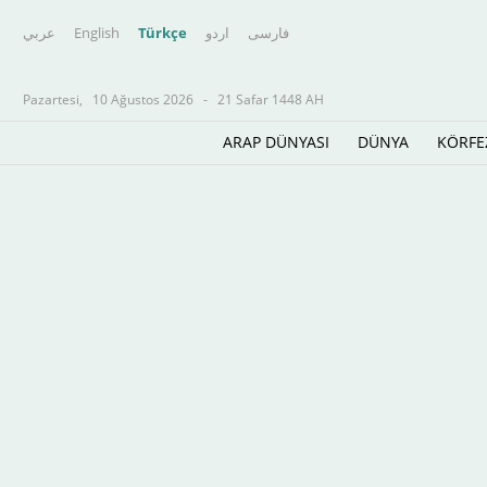
عربي
English
Türkçe
اردو
فارسى
Pazartesi,
10 Ağustos 2026
-
21 Safar 1448 AH
ARAP DÜNYASI
DÜNYA
KÖRFE