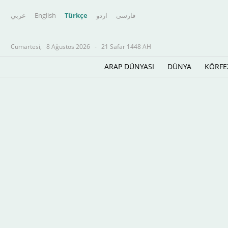
عربي
English
Türkçe
اردو
فارسى
Cumartesi,
8 Ağustos 2026
-
21 Safar 1448 AH
ARAP DÜNYASI
DÜNYA
KÖRFE