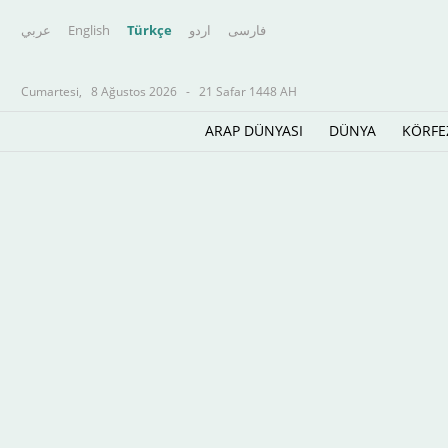
عربي
English
Türkçe
اردو
فارسى
Cumartesi,
8 Ağustos 2026
-
21 Safar 1448 AH
ARAP DÜNYASI
DÜNYA
KÖRFE