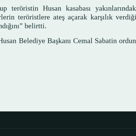
p teröristin Husan kasabası yakınlarında
lerin teröristlere ateş açarak karşılık verdiğ
dığını” belirtti.
 Husan Belediye Başkanı Cemal Sabatin ordun