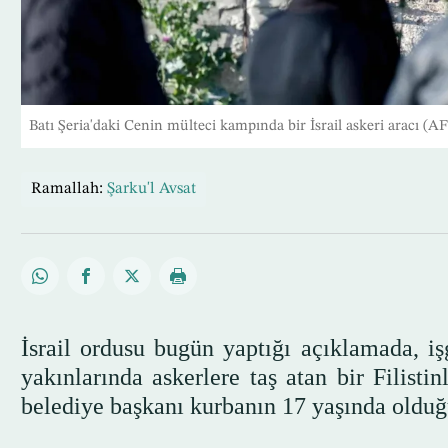
Batı Şeria'daki Cenin mülteci kampında bir İsrail askeri aracı (A
Ramallah:
Şarku'l Avsat
İsrail ordusu bugün yaptığı açıklamada, iş
yakınlarında askerlere taş atan bir Filist
belediye başkanı kurbanın 17 yaşında olduğu