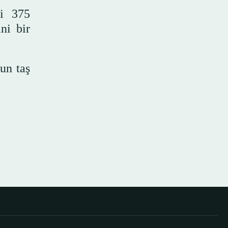
ki 375
ini bir
un taş