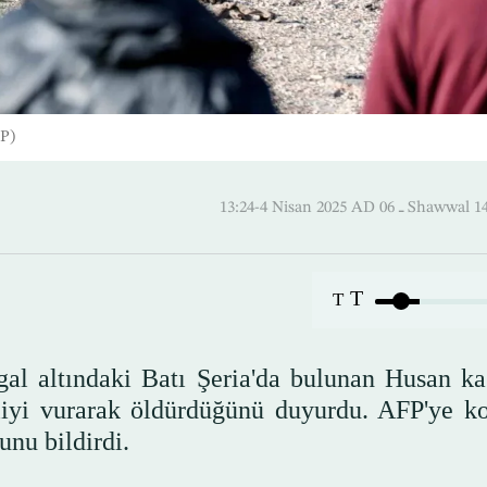
FP)
13:24-4 Nisan 2025 AD ـ 06 
T
T
gal altındaki Batı Şeria'da bulunan Husan ka
inliyi vurarak öldürdüğünü duyurdu. AFP'ye k
nu bildirdi.