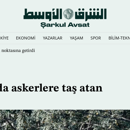
KİYE
EKONOMİ
YAZARLAR
YAŞAM
SPOR
BİLİM-TEK
asında Hürmüz Anlaşması yakınlaşıyor
da askerlere taş atan