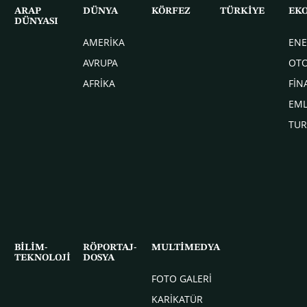
ARAP
DÜNYA
KÖRFEZ
TÜRKİYE
EK
DÜNYASI
AMERİKA
ENE
AVRUPA
OT
AFRİKA
FİN
EM
TUR
BİLİM-
RÖPORTAJ-
MULTİMEDYA
TEKNOLOJİ
DOSYA
FOTO GALERİ
KARİKATÜR