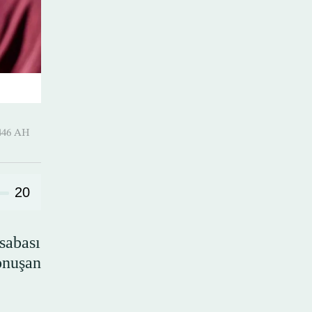
Shawwal 1446 AH
20
sabası
onuşan