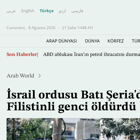
عربي
English
Türkçe
اردو
فارسى
Cumartesi,
8 Ağustos 2026
-
21 Safar 1448 AH
ARAP DÜNYASI
DÜNYA
KÖRFEZ
TÜR
Kontrolü konusundaki anlaşmazlıkların ort
Ana
Son Haberler
içeriğe
atla
Arab World
İsrail ordusu Batı Şeria'
Filistinli genci öldürdü