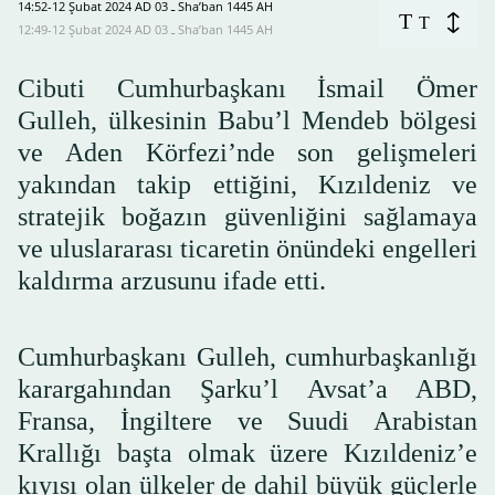
14:52-12 Şubat 2024 AD ـ 03 Sha’ban 1445 AH
T
T
12:49-12 Şubat 2024 AD ـ 03 Sha’ban 1445 AH
Cibuti Cumhurbaşkanı İsmail Ömer
Gulleh, ülkesinin Babu’l Mendeb bölgesi
ve Aden Körfezi’nde son gelişmeleri
yakından takip ettiğini, Kızıldeniz ve
stratejik boğazın güvenliğini sağlamaya
ve uluslararası ticaretin önündeki engelleri
kaldırma arzusunu ifade etti.
Cumhurbaşkanı Gulleh, cumhurbaşkanlığı
karargahından Şarku’l Avsat’a ABD,
Fransa, İngiltere ve Suudi Arabistan
Krallığı başta olmak üzere Kızıldeniz’e
kıyısı olan ülkeler de dahil büyük güçlerle