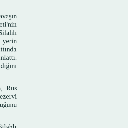
avaşın
ti'nin
ilahlı
 yerin
ttında
lattı.
dığını
n, Rus
ezervi
duğunu
ilahlı