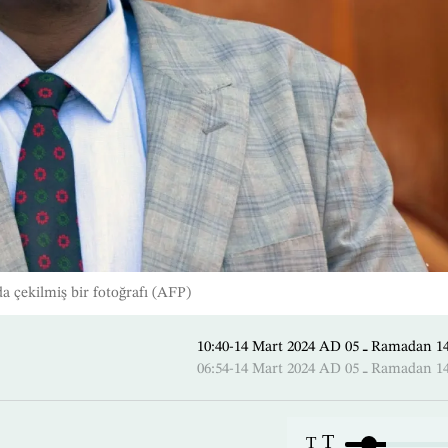
a çekilmiş bir fotoğrafı (AFP)
10:40-14 Mart 2024 AD ـ 05 
06:54-14 Mart 2024 AD ـ 05 
T
T