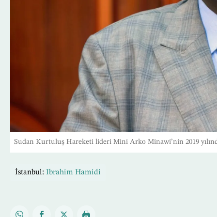
Sudan Kurtuluş Hareketi lideri Mini Arko Minawi’nin 2019 yılınd
İstanbul:
Ibrahim Hamidi