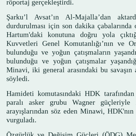
röportaj gerçekleştirdi.
Şarku’l Avsat’ın Al-Majalla’dan aktar
durdurulması için son dakika çabalarında
Hartum'daki konutuna doğru yola çıktığ
Kuvvetleri Genel Komutanlığı’nın ve O
bulunduğu ve yoğun çatışmaların yaşandı
bulunduğu ve yoğun çatışmalar yaşandığı
Minavi, iki general arasındaki bu savaşın a
söyledi.
Hamideti komutasındaki HDK tarafından i
paralı asker grubu Wagner güçleriyle 
arayışlarından söz eden Minawi, HDK'nın 
vurguladı.
Özgürlük ve Değişim Güçleri (ÖDG) Merk