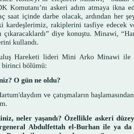
 HDK Komutanı’nı askeri adım atmaya ikna e
kaç saat içinde darbe olacak, ardından her şe
kardeşlerimiz, rakiplerini tasfiye edecek v
nı çıkaracaklardı” diye konuştu. Minawi, “Ha
ini kullandı.
tuluş Hareketi lideri Mini Arko Minawi il
 birinci bölümü:
niz? O gün ne oldu?
Hartum'daydım ve çatışmaların başlamasından
im.
niz, neler yaşandı? Özellikle askeri düze
eneral Abdulfettah el-Burhan ile ya d