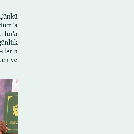
 Çünkü
rtum’a
rfur'a
günlük
tlerin
den ve