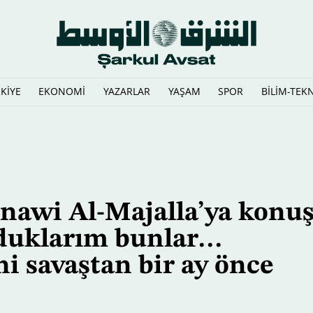
KİYE
EKONOMİ
YAZARLAR
YAŞAM
SPOR
BİLİM-TEK
inawi Al-Majalla’ya konu
olduklarım bunlar…
i savaştan bir ay önce