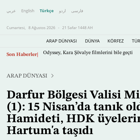
عربي
English
Türkçe
اردو
فارسى
Cumartesi,
8 Ağustos 2026
-
21 Safar 1448 AH
ARAP DÜNYASI
DÜNYA
KÖRFEZ
TÜR
Ana
Son Haberler
Odyssey, Kara Şövalye filmlerini bile geçti
içeriğe
atla
ARAP DÜNYASI
Darfur Bölgesi Valisi M
(1): 15 Nisan’da tanık 
Hamideti, HDK üyelerin
Hartum'a taşıdı