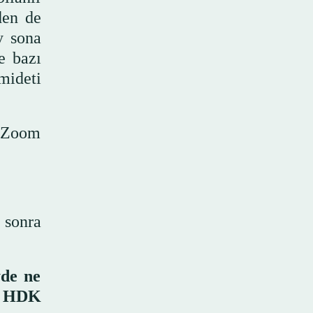
den de
y sona
e bazı
mideti
e Zoom
 sonra
yde ne
a HDK