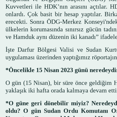
Kuvvetleri ile HDK’nın arasını açtılar.
onlardı. Çok basit bir hesap yaptılar. Bir
erecekti. Sonra ÖDG-Merkez Konseyi'ndeki 
ülkelerin korumasında sınırsız gücün tadı
ve Hamduk aynı düzenin iki kanadı” ifadeler
İşte Darfur Bölgesi Valisi ve Sudan Kur
uygulaması üzerinden yaptığımız röportajın
*Öncelikle 15 Nisan 2023 günü neredeydi
O gün (15 Nisan), bir süre önce geldiğim 
yaklaşık iki hafta orada kalmaya devam ett
*O güne geri dönebilir miyiz? Neredeydi
oldu? O gün Sudan Ordu Komutanı Org