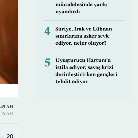
mücadelesinde yankı
uyandırdı
4
Suriye, Irak ve Lübnan
sınırlarına asker sevk
ediyor, neler oluyor?
5
Uyuşturucu Hartum’u
istila ediyor; savaş krizi
derinleştirirken gençleri
tehdit ediyor
Ramadan 1445 AH
Ramadan 1445 AH
20