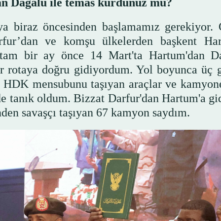
Dagalu ile temas kurdunuz mu?
ya biraz öncesinden başlamamız gerekiyor.
rfur’dan ve komşu ülkelerden başkent Ha
 tam bir ay önce 14 Mart'ta Hartum'dan Da
ir rotaya doğru gidiyordum. Yol boyunca üç 
da HDK mensubunu taşıyan araçlar ve kamyone
lde tanık oldum. Bizzat Darfur'dan Hartum'a gi
nden savaşçı taşıyan 67 kamyon saydım.