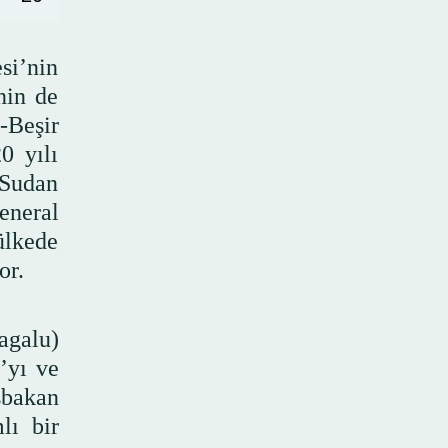
si’nin
nin de
-Beşir
0 yılı
 Sudan
eneral
ülkede
or.
agalu)
’yı ve
şbakan
lı bir