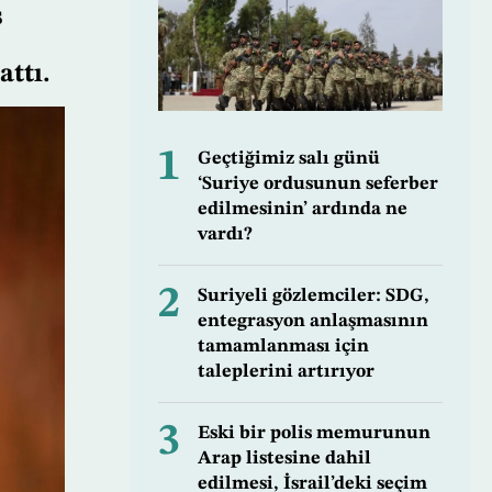
ş
ttı.
1
Geçtiğimiz salı günü
‘Suriye ordusunun seferber
edilmesinin’ ardında ne
vardı?
2
Suriyeli gözlemciler: SDG,
entegrasyon anlaşmasının
tamamlanması için
taleplerini artırıyor
3
Eski bir polis memurunun
Arap listesine dahil
edilmesi, İsrail’deki seçim