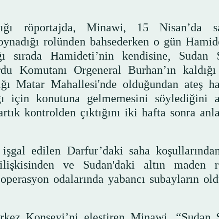
dığı röportajda, Minawi, 15 Nisan’da s
 oynadığı rolünden bahsederken o gün Hamide
ı sırada Hamideti’nin kendisine, Sudan S
rdu Komutanı Orgeneral Burhan’ın kaldığı
ğı Matar Mahallesi'nde olduğundan ateş ha
 için konutuna gelmemesini söylediğini an
rtık kontrolden çıktığını iki hafta sonra anla
şgal edilen Darfur’daki saha koşullarında
ilişkisinden ve Sudan'daki altın maden r
operasyon odalarında yabancı subayların ol
ez Konseyi’ni eleştiren Minawi, “Sudan S