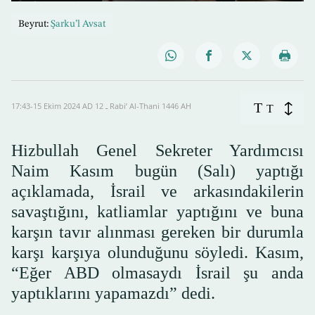
0
seconds
Beyrut:
Şarku’l Avsat
of
1
minute,
13
seconds
T
17:43-15 Ekim 2024 AD ـ 12 Rabi’ Al-Thani 1446 AH
T
Hizbullah Genel Sekreter Yardımcısı
Naim Kasım bugün (Salı) yaptığı
açıklamada, İsrail ve arkasındakilerin
savaştığını, katliamlar yaptığını ve buna
karşın tavır alınması gereken bir durumla
karşı karşıya olunduğunu söyledi. Kasım,
“Eğer ABD olmasaydı İsrail şu anda
yaptıklarını yapamazdı” dedi.