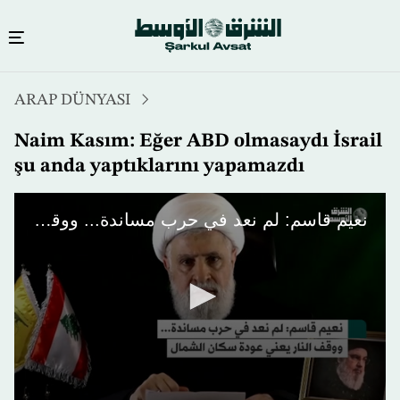
Ana
ARAP DÜNYASI
içeriğe
atla
Naim Kasım: Eğer ABD olmasaydı İsrail
şu anda yaptıklarını yapamazdı
نعيم قاسم: لم نعد في حرب مساندة... ووقف النار يعني عودة سكان الشمال