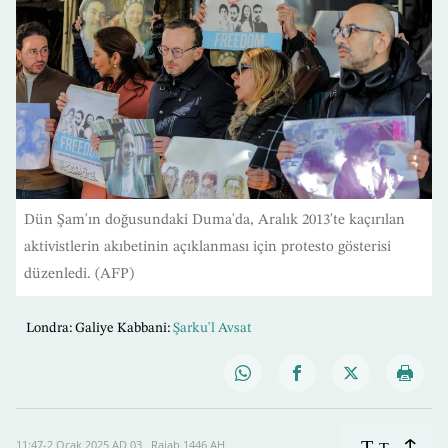
Dün Şam'ın doğusundaki Duma'da, Aralık 2013'te kaçırılan
aktivistlerin akıbetinin açıklanması için protesto gösterisi
düzenledi. (AFP)
Londra: Galiye Kabbani:
Şarku'l Avsat
T
11:47-2 Ocak 2025 AD ـ 03 Rajab 1446 AH