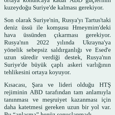
ortaya konuncaya kadar ABD güçlerinin
kuzeydoğu Suriye'de kalması gerekiyor.
Son olarak Suriye'nin, Rusya'yı Tartus'taki
deniz üssü ile komşusu Hmeymim'deki
hava üssünden çıkarması gerekiyor.
Rusya'nın 2022 yılında Ukrayna'ya
yönelik sebepsiz saldırganlığı ve Esed'e
uzun süredir verdiği destek, Rusya'nın
Suriye'de büyük çaplı askeri varlığının
tehlikesini ortaya koyuyor.
Kısacası, Şara ve lideri olduğu HTŞ
rejiminin ABD tarafından tam anlamıyla
tanınması ve meşruiyet kazanması için
daha katetmesi gereken uzun bir yol var.
Bu “anlaşma” henüz sonuçlanmadı.