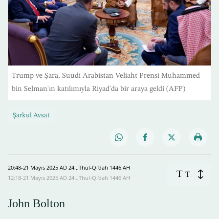
Trump ve Şara, Suudi Arabistan Veliaht Prensi Muhammed
bin Selman'ın katılımıyla Riyad'da bir araya geldi (AFP)
Şarkul Avsat
20:48-21 Mayıs 2025 AD ـ 24 Thul-Qi’dah 1446 AH
T
T
12:18-21 Mayıs 2025 AD ـ 24 Thul-Qi’dah 1446 AH
John Bolton