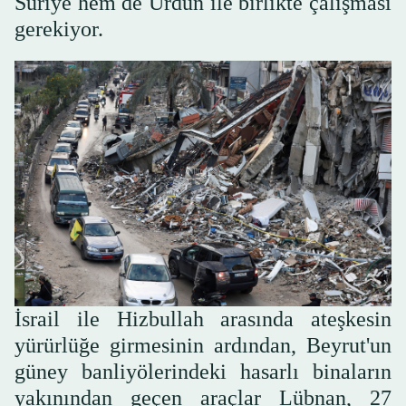
Suriye hem de Ürdün ile birlikte çalışması
gerekiyor.
İsrail ile Hizbullah arasında ateşkesin
yürürlüğe girmesinin ardından, Beyrut'un
güney banliyölerindeki hasarlı binaların
yakınından geçen araçlar Lübnan, 27