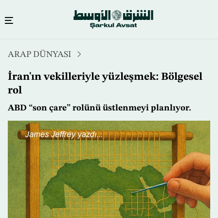
Ana
ARAP DÜNYASI
içeriğe
atla
İran'ın vekilleriyle yüzleşmek: Bölgesel
rol
ABD “son çare” rolünü üstlenmeyi planlıyor.