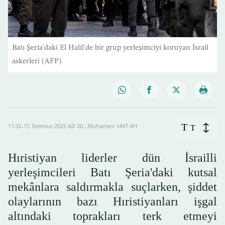
Batı Şeria'daki El Halil'de bir grup yerleşimciyi koruyan İsrail
askerleri (AFP)
T
11:32-15 Temmuz 2025 AD ـ 20 Muharram 1447 AH
T
Hıristiyan liderler dün İsrailli
yerleşimcileri Batı Şeria'daki kutsal
mekânlara saldırmakla suçlarken, şiddet
olaylarının bazı Hıristiyanları işgal
altındaki toprakları terk etmeyi