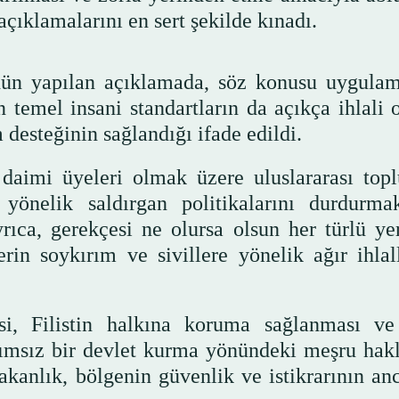
açıklamalarını en sert şekilde kınadı.
 dün yapılan açıklamada, söz konusu uygulam
en temel insani standartların da açıkça ihlali
 desteğinin sağlandığı ifade edildi.
daimi üyeleri olmak üzere uluslararası top
a yönelik saldırgan politikalarını durdurma
rıca, gerekçesi ne olursa olsun her türlü ye
erin soykırım ve sivillere yönelik ağır ihlal
si, Filistin halkına koruma sağlanması v
ımsız bir devlet kurma yönündeki meşru hakl
akanlık, bölgenin güvenlik ve istikrarının an