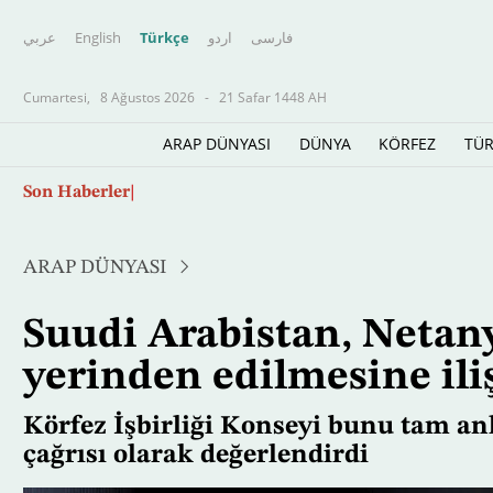
عربي
English
Türkçe
اردو
فارسى
Cumartesi,
8 Ağustos 2026
-
21 Safar 1448 AH
ARAP DÜNYASI
DÜNYA
KÖRFEZ
TÜR
Ana
Son Haberler
ABD, Küba'ya yeni lider arıyor
içeriğe
atla
ARAP DÜNYASI
Suudi Arabistan, Netany
yerinden edilmesine ili
Körfez İşbirliği Konseyi bunu tam anl
çağrısı olarak değerlendirdi