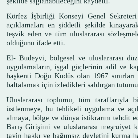
şekilde sağlanabileceğini kaydetti.
Körfez İşbirliği Konseyi Genel Sekreter
açıklamaları en şiddetli şekilde kınayara
teşvik eden ve tüm uluslararası sözleşmel
olduğunu ifade etti.
El- Budeyvi, bölgesel ve uluslararası düz
uygulamaların, işgal güçlerinin adil ve k
başkenti Doğu Kudüs olan 1967 sınırları i
baltalamak için izledikleri saldırgan tutumu
Uluslararası toplumu, tüm taraflarıyla b
üstlenmeye, bu tehlikeli uygulama ve açı
almaya, bölge ve dünya istikrarını tehdit
Barış Girişimi ve uluslararası meşruiyet ka
tayin hakkı ve bağımsız devletini kurma h