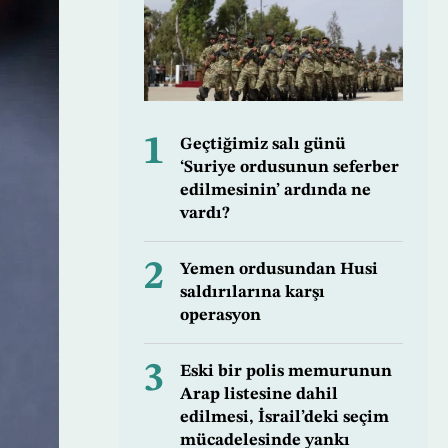
1
Geçtiğimiz salı günü
‘Suriye ordusunun seferber
edilmesinin’ ardında ne
vardı?
2
Yemen ordusundan Husi
saldırılarına karşı
operasyon
3
Eski bir polis memurunun
Arap listesine dahil
edilmesi, İsrail’deki seçim
mücadelesinde yankı