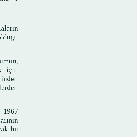
aların
 olduğu
lumun,
k için
rinden
lerden
e 1967
arının
cak bu