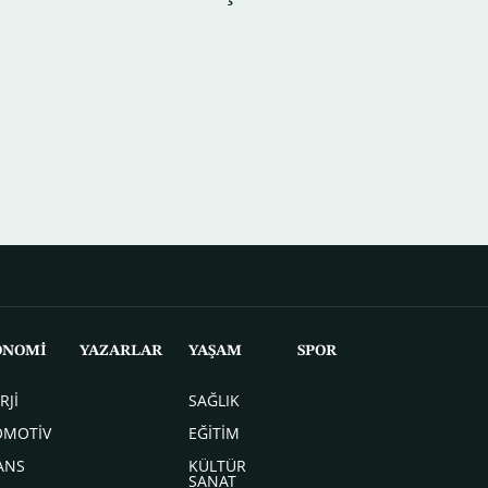
ONOMİ
YAZARLAR
YAŞAM
SPOR
RJİ
SAĞLIK
OMOTİV
EĞİTİM
ANS
KÜLTÜR
SANAT