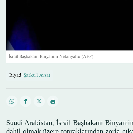
İsrail Başbakanı Binyamin Netanyahu (AFP)
Riyad:
Şarku'l Avsat
Suudi Arabistan, İsrail Başbakanı Binyamin 
dahil olmak üzere topraklarından zorla çık