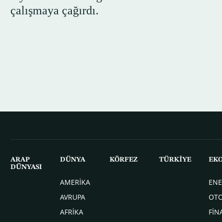
çalışmaya çağırdı.
ARAP
DÜNYA
KÖRFEZ
TÜRKİYE
EK
DÜNYASI
AMERİKA
ENE
AVRUPA
OT
AFRİKA
FİN