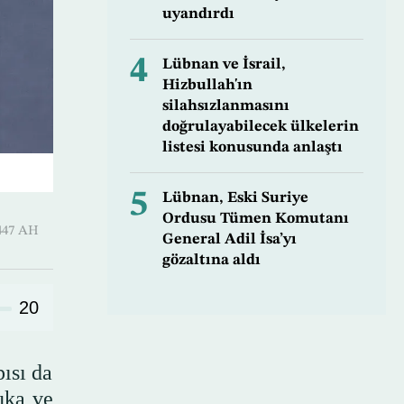
uyandırdı
4
Lübnan ve İsrail,
Hizbullah'ın
silahsızlanmasını
doğrulayabilecek ülkelerin
listesi konusunda anlaştı
5
Lübnan, Eski Suriye
Ordusu Tümen Komutanı
Awwal 1447 AH
General Adil İsa’yı
gözaltına aldı
20
ısı da
uka ve