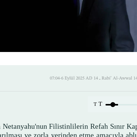
07:04-6 Eylül 2025 AD ـ 14 Rabi’ Al-
T
T
Netanyahu'nun Filistinlilerin Refah Sınır Kap
arılması ve zorla yerinden etme amacıyla abl