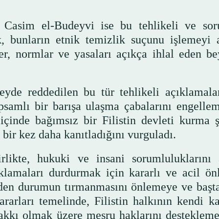
i Casim el-Budeyvi ise bu tehlikeli ve so
k, bunların etnik temizlik suçunu işlemeyi 
er, normlar ve yasaları açıkça ihlal eden be
eyde reddedilen bu tür tehlikeli açıklamala
apsamlı bir barışa ulaşma çabalarını engelle
çinde bağımsız bir Filistin devleti kurma ş
 bir kez daha kanıtladığını vurguladı.
irlikte, hukuki ve insani sorumluluklarını 
klamaları durdurmak için kararlı ve acil ön
 eden durumun tırmanmasını önlemeye ve başt
rarları temelinde, Filistin halkının kendi ka
akkı olmak üzere meşru haklarını destekleme