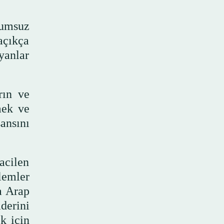
rumsuz
açıkça
yanlar
rın ve
mek ve
ansını
acilen
lemler
a Arap
derini
k için