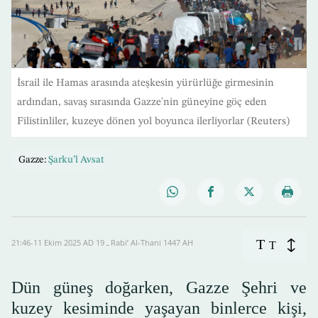
İsrail ile Hamas arasında ateşkesin yürürlüğe girmesinin
ardından, savaş sırasında Gazze'nin güneyine göç eden
Filistinliler, kuzeye dönen yol boyunca ilerliyorlar (Reuters)
Gazze:
Şarku’l Avsat
T
21:46-11 Ekim 2025 AD ـ 19 Rabi’ Al-Thani 1447 AH
T
Dün güneş doğarken, Gazze Şehri ve
kuzey kesiminde yaşayan binlerce kişi,