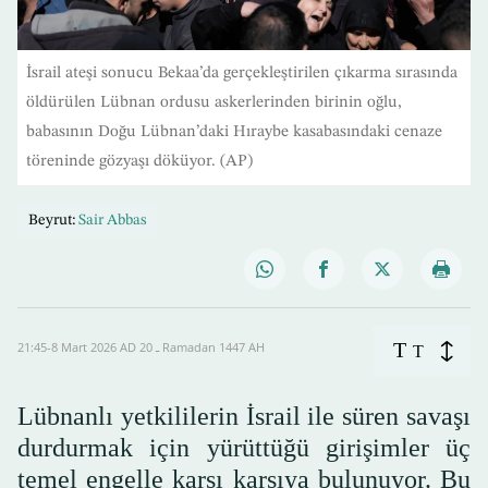
İsrail ateşi sonucu Bekaa’da gerçekleştirilen çıkarma sırasında
öldürülen Lübnan ordusu askerlerinden birinin oğlu,
babasının Doğu Lübnan’daki Hıraybe kasabasındaki cenaze
töreninde gözyaşı döküyor. (AP)
Beyrut:
Sair Abbas
T
21:45-8 Mart 2026 AD ـ 20 Ramadan 1447 AH
T
Lübnanlı yetkililerin İsrail ile süren savaşı
durdurmak için yürüttüğü girişimler üç
temel engelle karşı karşıya bulunuyor. Bu