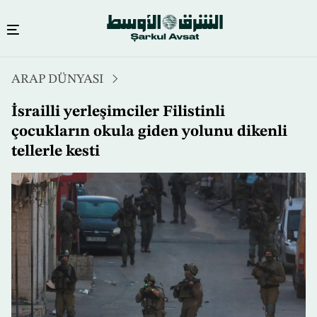
Ana
ARAP DÜNYASI
içeriğe
atla
İsrailli yerleşimciler Filistinli
çocukların okula giden yolunu dikenli
tellerle kesti