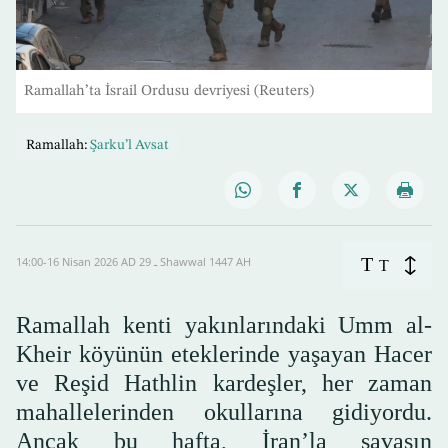
Ramallah’ta İsrail Ordusu devriyesi (Reuters)
Ramallah:
Şarku’l Avsat
T
14:00-16 Nisan 2026 AD ـ 29 Shawwal 1447 AH
T
Ramallah kenti yakınlarındaki Umm al-
Kheir köyünün eteklerinde yaşayan Hacer
ve Reşid Hathlin kardeşler, her zaman
mahallelerinden okullarına gidiyordu.
Ancak bu hafta, İran’la savaşın