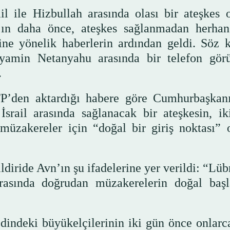
 ile Hizbullah arasında olası bir ateşkes 
n’ın daha önce, ateşkes sağlanmadan herhan
ğine yönelik haberlerin ardından geldi. Söz 
nyamin Netanyahu arasında bir telefon gör
.
FP’den aktardığı habere göre Cumhurbaşkan
srail arasında sağlanacak bir ateşkesin, ik
müzakereler için “doğal bir giriş noktası” 
iride Avn’ın şu ifadelerine yer verildi: “Lüb
 arasında doğrudan müzakerelerin doğal başl
indeki büyükelçilerinin iki gün önce onlarca