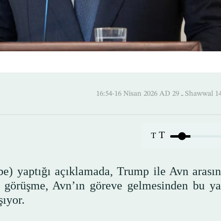
16:54-16 Nisan 2026 AD ـ 29
T
T
) yaptığı açıklamada, Trump ile Avn arasın
u görüşme, Avn’ın göreve gelmesinden bu ya
şıyor.