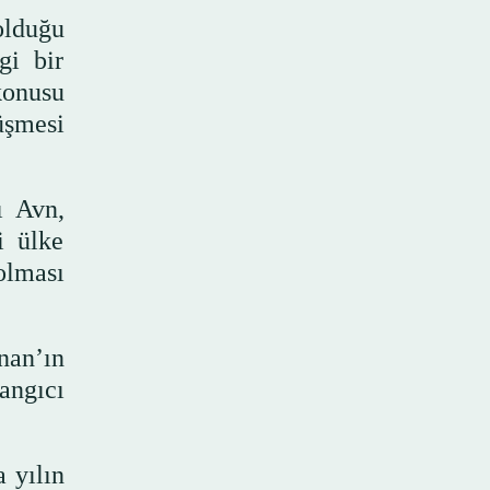
olduğu
gi bir
konusu
üşmesi
ı Avn,
i ülke
olması
nan’ın
angıcı
 yılın