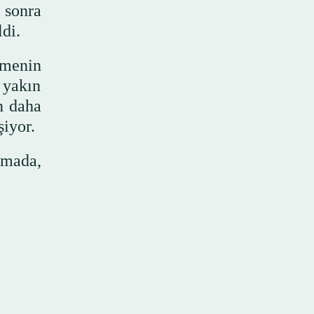
 sonra
di.
şmenin
 yakın
n daha
şiyor.
amada,