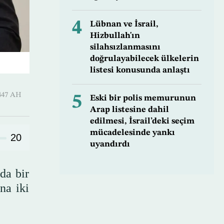
4
Lübnan ve İsrail,
Hizbullah'ın
silahsızlanmasını
doğrulayabilecek ülkelerin
listesi konusunda anlaştı
 Shawwal 1447 AH
5
Eski bir polis memurunun
Arap listesine dahil
edilmesi, İsrail’deki seçim
mücadelesinde yankı
20
uyandırdı
da bir
na iki