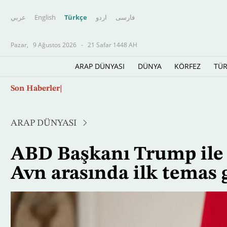
عربي
English
Türkçe
اردو
فارسى
Pazar,
9 Ağustos 2026
-
21 Safar 1448 AH
ARAP DÜNYASI
DÜNYA
KÖRFEZ
TÜR
Ana
Kolombiya'nın kuzeyindeki bir kentte, Cumhu
Son Haberler
içeriğe
atla
ARAP DÜNYASI
ABD Başkanı Trump il
Avn arasında ilk temas 