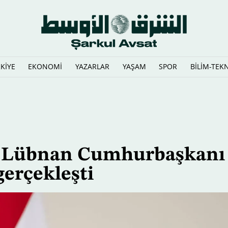
KİYE
EKONOMİ
YAZARLAR
YAŞAM
SPOR
BİLİM-TEK
rbaşkanı'nın makamında olduğu sırada silahlı kişiler bir ücret
e Lübnan Cumhurbaşkanı
gerçekleşti