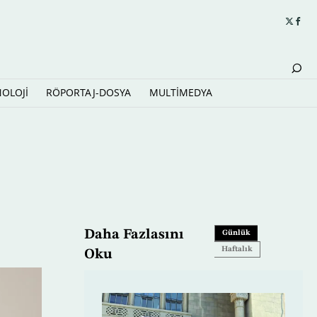
NOLOJİ
RÖPORTAJ-DOSYA
MULTİMEDYA
 toplama istasyonunu havaya uçurdu
Daha Fazlasını
Günlük
Haftalık
Oku