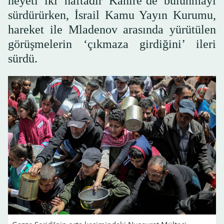
heyeti iki haftadır Kahire’de bulunmayı
sürdürürken, İsrail Kamu Yayın Kurumu,
hareket ile Mladenov arasında yürütülen
görüşmelerin ‘çıkmaza girdiğini’ ileri
sürdü.