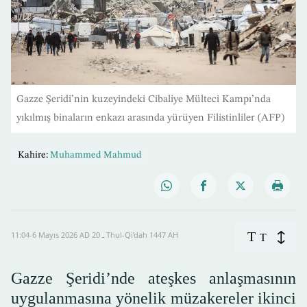
Gazze Şeridi’nin kuzeyindeki Cibaliye Mülteci Kampı’nda
yıkılmış binaların enkazı arasında yürüyen Filistinliler (AFP)
Kahire:
Muhammed Mahmud
T
11:04-6 Mayıs 2026 AD ـ 20 Thul-Qi’dah 1447 AH
T
Gazze Şeridi’nde ateşkes anlaşmasının
uygulanmasına yönelik müzakereler ikinci