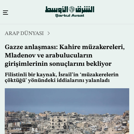
Ana
ARAP DÜNYASI
içeriğe
atla
Gazze anlaşması: Kahire müzakereleri,
Mladenov ve arabulucuların
girişimlerinin sonuçlarını bekliyor
Filistinli bir kaynak, İsrail’in ‘müzakerelerin
çöktüğü’ yönündeki iddialarını yalanladı