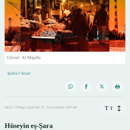
Görsel: Al-Majalla
Şarku'l Avsat
T
09:57-13 Mayıs 2026 AD ـ 27 Thul-Qi’dah 1447 AH
T
Hüseyin eş-Şara