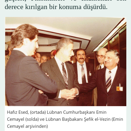
derece kırılgan bir konuma düşürdü.
Hafız Esed, (ortada) Lübnan Cumhurbaşkanı Emin
Cemayel (solda) ve Lübnan Başbakanı Şefik el-Vezin (Emin
Cemayel arşivinden)