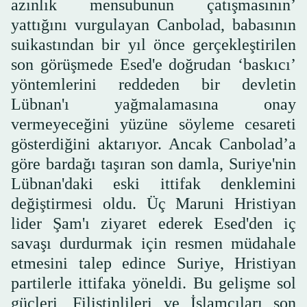
azınlık mensubunun çatışmasının’
yattığını vurgulayan Canbolad, babasının
suikastından bir yıl önce gerçekleştirilen
son görüşmede Esed'e doğrudan ‘baskıcı’
yöntemlerini reddeden bir devletin
Lübnan'ı yağmalamasına onay
vermeyeceğini yüzüne söyleme cesareti
gösterdiğini aktarıyor. Ancak Canbolad’a
göre bardağı taşıran son damla, Suriye'nin
Lübnan'daki eski ittifak denklemini
değiştirmesi oldu. Üç Maruni Hristiyan
lider Şam'ı ziyaret ederek Esed'den iç
savaşı durdurmak için resmen müdahale
etmesini talep edince Suriye, Hristiyan
partilerle ittifaka yöneldi. Bu gelişme sol
güçleri, Filistinlileri ve İslamcıları son