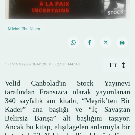
Michel Ebu Necm
T
15:37-15 Mayıs 2026 AD ـ 29 Thul-Qi’dah 1447 AH
T
Velid Canbolad'ın Stock Yayınevi
tarafından Fransızca olarak yayımlanan
340 sayfalık anı kitabı, “Meşrik’ten Bir
Kader” ana başlığı ve “İç Savaştan
Belirsiz Barışa” alt başlığını taşıyor.
Ancak bu kitap, alışılagelen anlamıyla bir