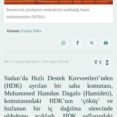
Savana'nın ayrılışının nedenlerini açıkladığı basın
toplantısından (SUNA)
Hartum:
Vicdan Talha
T
08:19-17 Mayıs 2026 AD ـ 01 Thul-Hijjah 1447 AH
T
Sudan’da Hızlı Destek Kuvveetleri’nden
(HDK) ayrılan bir saha komutanı,
Muhammed Hamdan Dagalo (Hamideti),
komutasındaki HDK’nın ‘çöküş’ ve
hızlanan bir iç dağılma sürecinde
olduğunu açıkladı. HDK saflarındaki