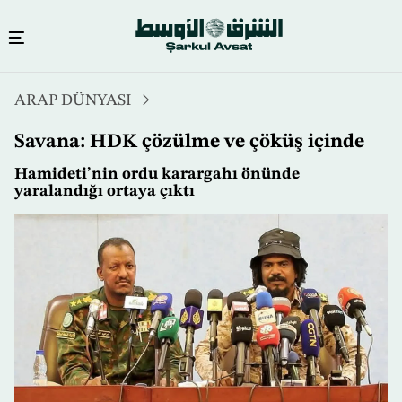
Ana
ARAP DÜNYASI
içeriğe
atla
Savana: HDK çözülme ve çöküş içinde
Hamideti’nin ordu karargahı önünde
yaralandığı ortaya çıktı