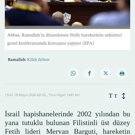
Abbas, Ramallah'ta düzenlenen Fetih hareketinin sekizinci
genel konferansında konuşma yapıyor (EPA)
Ramallah:
Kifah Zebun
T
13:41-18 Mayıs 2026 AD ـ 02 Thul-Hijjah 1447 AH
T
İsrail hapishanelerinde 2002 yılından bu
yana tutuklu bulunan Filistinli üst düzey
Fetih lideri Mervan Barguti, hareketin