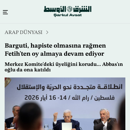
Ana
ARAP DÜNYASI
içeriğe
atla
Barguti, hapiste olmasına rağmen
Fetih'ten oy almaya devam ediyor
Merkez Komite'deki üyeliğini korudu... Abbas'ın
oğlu da ona katıldı