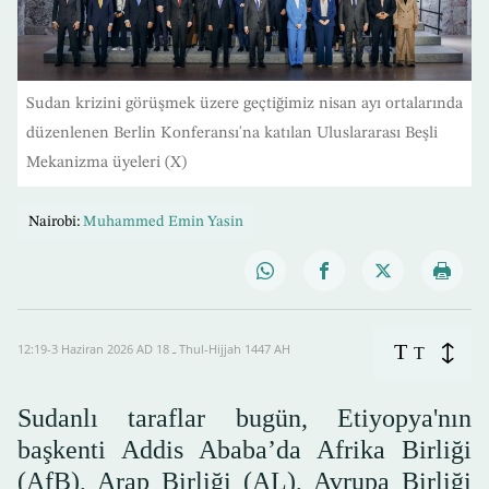
Sudan krizini görüşmek üzere geçtiğimiz nisan ayı ortalarında
düzenlenen Berlin Konferansı'na katılan Uluslararası Beşli
Mekanizma üyeleri (X)
Nairobi:
Muhammed Emin Yasin
T
12:19-3 Haziran 2026 AD ـ 18 Thul-Hijjah 1447 AH
T
Sudanlı taraflar bugün, Etiyopya'nın
başkenti Addis Ababa’da Afrika Birliği
(AfB), Arap Birliği (AL), Avrupa Birliği