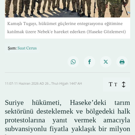
Kamışlı Tugayı, hükümet güçlerine entegrasyonu eğitimine
katılmak üzere Nebek'e hareket ederken (Haseke Gözlemevi)
Şam:
Suat Cerus
T
11:07-11 Haziran 2026 AD ـ 26 Thul-Hijjah 1447 AH
T
Suriye hükümeti, Haseke’deki tarım
sektörünü desteklemek ve bölgedeki halk
protestolarına yanıt vermek amacıyla
subvansiyonlu fiyatla yaklaşık bir milyon