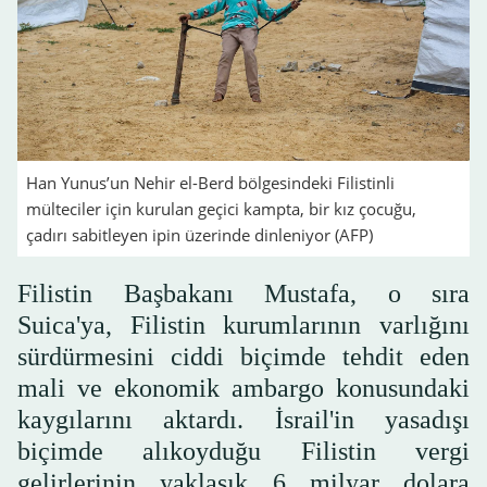
Han Yunus’un Nehir el-Berd bölgesindeki Filistinli
mülteciler için kurulan geçici kampta, bir kız çocuğu,
çadırı sabitleyen ipin üzerinde dinleniyor (AFP)
Filistin Başbakanı Mustafa, o sıra
Suica'ya, Filistin kurumlarının varlığını
sürdürmesini ciddi biçimde tehdit eden
mali ve ekonomik ambargo konusundaki
kaygılarını aktardı. İsrail'in yasadışı
biçimde alıkoyduğu Filistin vergi
gelirlerinin yaklaşık 6 milyar dolara