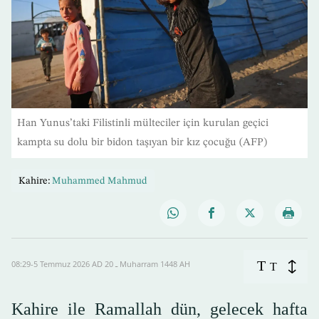
Han Yunus’taki Filistinli mülteciler için kurulan geçici
kampta su dolu bir bidon taşıyan bir kız çocuğu (AFP)
Kahire:
Muhammed Mahmud
T
08:29-5 Temmuz 2026 AD ـ 20 Muharram 1448 AH
T
Kahire ile Ramallah dün, gelecek hafta