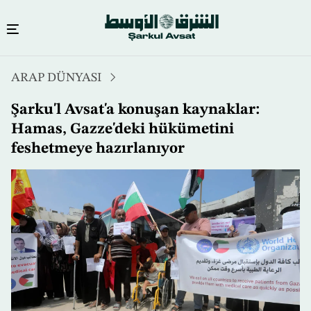
Ana
ARAP DÜNYASI
içeriğe
atla
Şarku'l Avsat'a konuşan kaynaklar:
Hamas, Gazze'deki hükümetini
feshetmeye hazırlanıyor