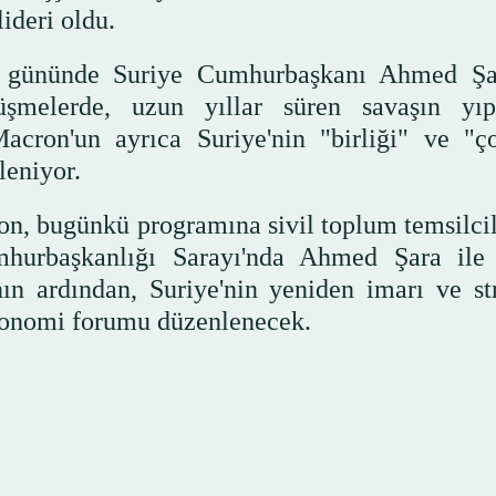
lideri oldu.
ci gününde Suriye Cumhurbaşkanı Ahmed Şa
üşmelerde, uzun yıllar süren savaşın yıpr
Macron'un ayrıca Suriye'nin "birliği" ve "ç
leniyor.
on, bugünkü programına sivil toplum temsilcil
mhurbaşkanlığı Sarayı'nda Ahmed Şara ile
ın ardından, Suriye'nin yeniden imarı ve str
 ekonomi forumu düzenlenecek.