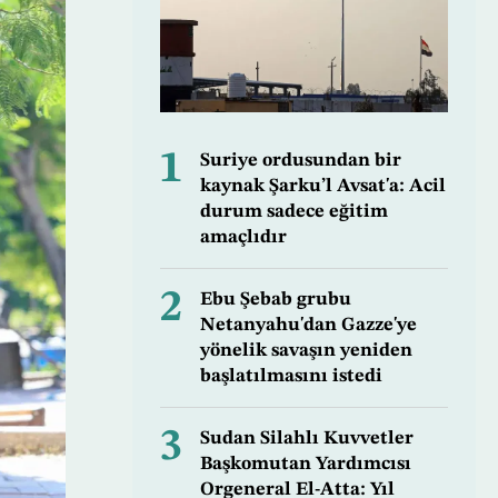
1
Suriye ordusundan bir
kaynak Şarku’l Avsat'a: Acil
durum sadece eğitim
amaçlıdır
2
Ebu Şebab grubu
Netanyahu'dan Gazze'ye
yönelik savaşın yeniden
başlatılmasını istedi
3
Sudan Silahlı Kuvvetler
Başkomutan Yardımcısı
Orgeneral El-Atta: Yıl