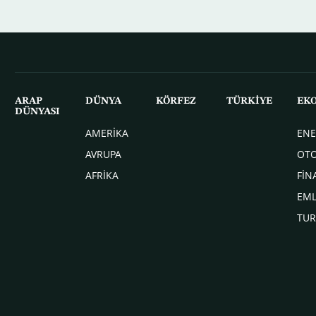
ARAP
DÜNYA
KÖRFEZ
TÜRKİYE
EK
DÜNYASI
AMERİKA
ENE
AVRUPA
OT
AFRİKA
FİN
EM
TUR