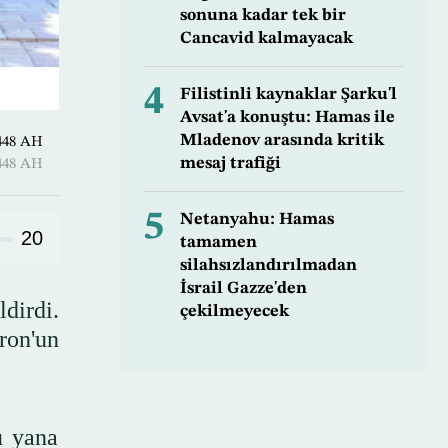
sonuna kadar tek bir
Cancavid kalmayacak
4
Filistinli kaynaklar Şarku'l
Avsat'a konuştu: Hamas ile
Mladenov arasında kritik
uharram 1448 AH
mesaj trafiği
uharram 1448 AH
5
Netanyahu: Hamas
20
tamamen
silahsızlandırılmadan
İsrail Gazze'den
dirdi.
çekilmeyecek
ron'un
u yana