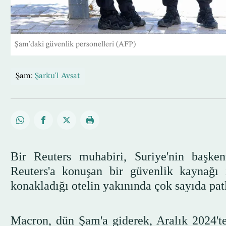
Şam'daki güvenlik personelleri (AFP)
Şam:
Şarku'l Avsat
Bir Reuters muhabiri, Suriye'nin başken
Reuters'a konuşan bir güvenlik kaynağ
konakladığı otelin yakınında çok sayıda patla
Macron, dün Şam'a giderek, Aralık 2024't