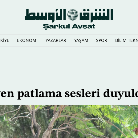
KİYE
EKONOMİ
YAZARLAR
YAŞAM
SPOR
BİLİM-TEK
iğinde Trabzonspor'da
en patlama sesleri duyul