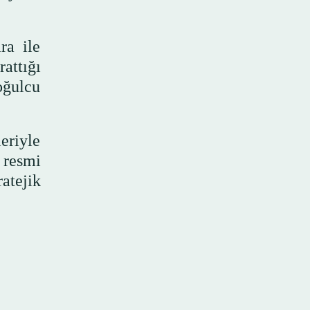
ra ile
attığı
oğulcu
eriyle
 resmi
atejik