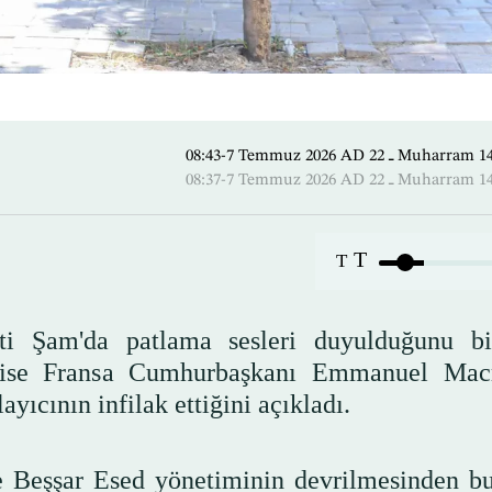
08:43-7 Temmuz 2026 AD ـ 22 M
08:37-7 Temmuz 2026 AD ـ 22 M
T
T
ti Şam'da patlama sesleri duyulduğunu bil
ı ise Fransa Cumhurbaşkanı Emmanuel Mac
yıcının infilak ettiğini açıkladı.
e Beşşar Esed yönetiminin devrilmesinden b