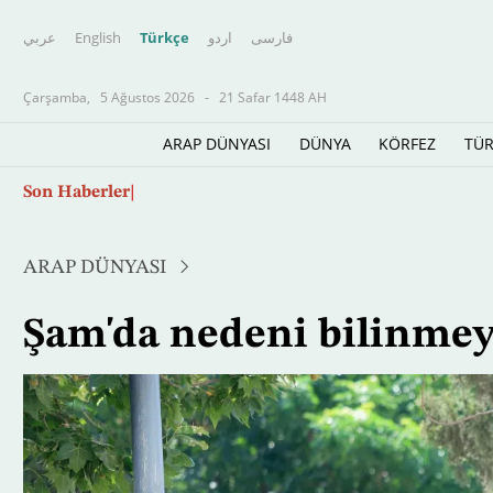
عربي
English
Türkçe
اردو
فارسى
Çarşamba,
5 Ağustos 2026
-
21 Safar 1448 AH
ARAP DÜNYASI
DÜNYA
KÖRFEZ
TÜR
Ana
Salah, basın ve taraftarların yoğun ilgisi eşl
Son Haberler
içeriğe
atla
ARAP DÜNYASI
Şam'da nedeni bilinmey