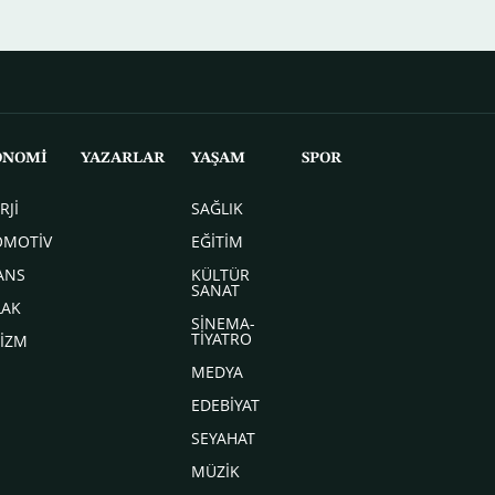
ONOMİ
YAZARLAR
YAŞAM
SPOR
RJİ
SAĞLIK
OMOTİV
EĞİTİM
ANS
KÜLTÜR
SANAT
LAK
SİNEMA-
TİYATRO
İZM
MEDYA
EDEBİYAT
SEYAHAT
MÜZİK