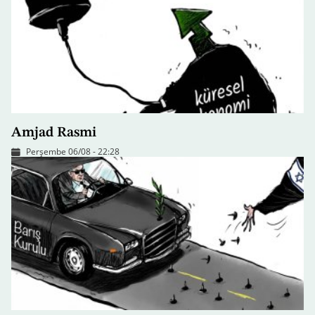
Amjad Rasmi
Perşembe 06/08 - 22:28