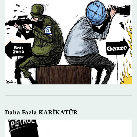
Daha Fazla KARİKATÜR