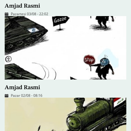
Amjad Rasmi
Pazartesi 03/08 - 22:02
Amjad Rasmi
Pazar 02/08 - 08:16