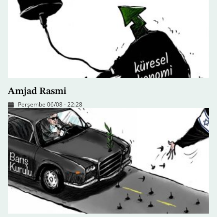
Amjad Rasmi
Perşembe 06/08 - 22:28