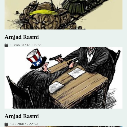
Amjad Rasmi
Cuma 31/07 - 08:38
Amjad Rasmi
Salı 28/07 - 22:59