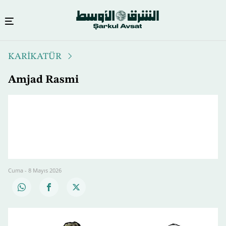
Ana
KARİKATÜR
içeriğe
atla
Amjad Rasmi
Cuma - 8 Mayıs 2026