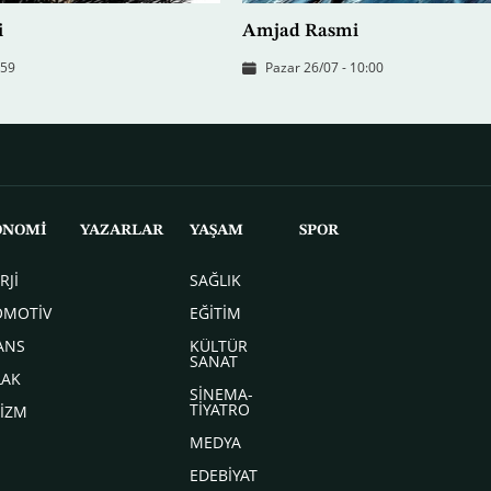
i
Amjad Rasmi
:59
Pazar 26/07 - 10:00
ONOMİ
YAZARLAR
YAŞAM
SPOR
RJİ
SAĞLIK
OMOTİV
EĞİTİM
ANS
KÜLTÜR
SANAT
LAK
SİNEMA-
TİYATRO
İZM
MEDYA
EDEBİYAT