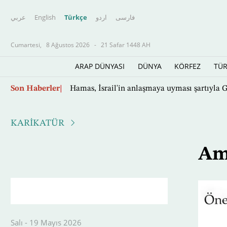
عربي
English
Türkçe
اردو
فارسى
Cumartesi,
8 Ağustos 2026
-
21 Safar 1448 AH
ARAP DÜNYASI
DÜNYA
KÖRFEZ
TÜR
Ana
Son Haberler
Hamas, İsrail'in anlaşmaya uyması şartıyla 
içeriğe
atla
KARİKATÜR
Am
Salı - 19 Mayıs 2026