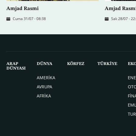
Amjad Rasmi
Amjad Rasm
Cuma 31/07 - 08:38
Salı 28/07 - 22
ARAP
DÜNYA
KÖRFEZ
TÜRKİYE
EK
DÜNYASI
AMERİKA
ENE
AVRUPA
OT
AFRİKA
FİN
EM
TUR