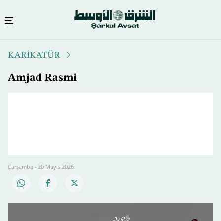
Ana
KARİKATÜR
içeriğe
atla
Amjad Rasmi
Çarşamba - 20 Mayıs 2026