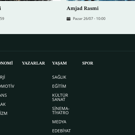
i
Amjad Rasmi
:59
Pazar 26/07 - 10:00
ONOMİ
YAZARLAR
YAŞAM
SPOR
RJİ
SAĞLIK
OMOTİV
EĞİTİM
ANS
KÜLTÜR
SANAT
LAK
SİNEMA-
TİYATRO
İZM
MEDYA
EDEBİYAT