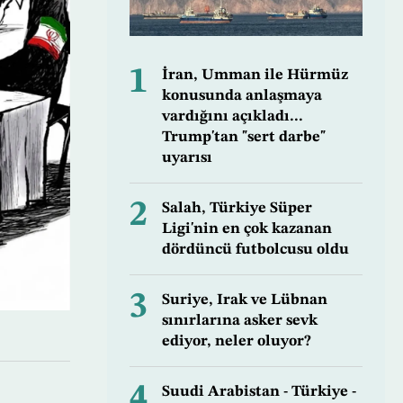
1
İran, Umman ile Hürmüz
konusunda anlaşmaya
vardığını açıkladı...
Trump'tan "sert darbe"
uyarısı
2
Salah, Türkiye Süper
Ligi'nin en çok kazanan
dördüncü futbolcusu oldu
3
Suriye, Irak ve Lübnan
sınırlarına asker sevk
ediyor, neler oluyor?
4
Suudi Arabistan - Türkiye -