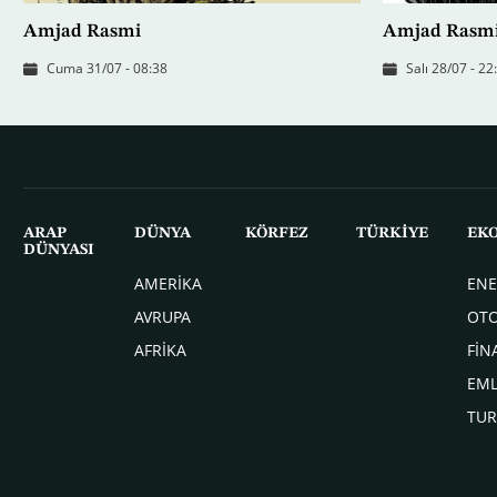
Amjad Rasmi
Amjad Rasm
Cuma 31/07 - 08:38
Salı 28/07 - 22
ARAP
DÜNYA
KÖRFEZ
TÜRKİYE
EK
DÜNYASI
AMERİKA
ENE
AVRUPA
OT
AFRİKA
FİN
EM
TUR