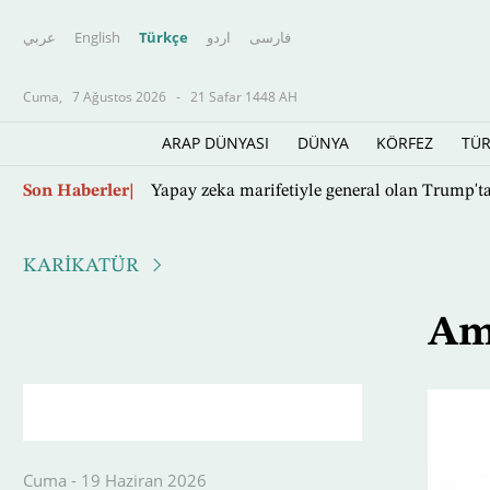
عربي
English
Türkçe
اردو
فارسى
Cuma,
7 Ağustos 2026
-
21 Safar 1448 AH
ARAP DÜNYASI
DÜNYA
KÖRFEZ
TÜR
Ana
Son Haberler
Yapay zeka marifetiyle general olan Trump'ta
içeriğe
atla
KARİKATÜR
Am
Cuma - 19 Haziran 2026