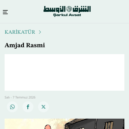
Ana
KARİKATÜR
içeriğe
atla
Amjad Rasmi
Salı - 7 Temmuz 2026