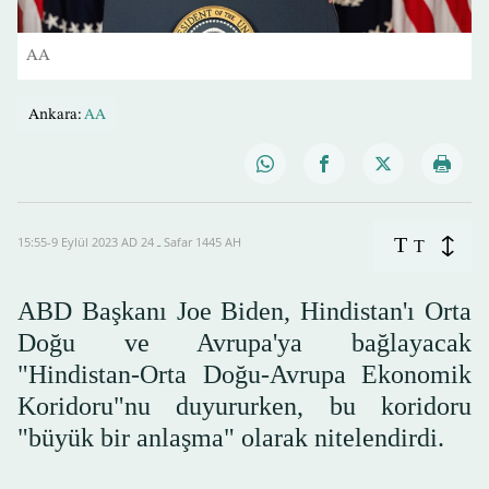
AA
Ankara:
AA
T
15:55-9 Eylül 2023 AD ـ 24 Safar 1445 AH
T
ABD Başkanı Joe Biden, Hindistan'ı Orta
Doğu ve Avrupa'ya bağlayacak
"Hindistan-Orta Doğu-Avrupa Ekonomik
Koridoru"nu duyururken, bu koridoru
"büyük bir anlaşma" olarak nitelendirdi.