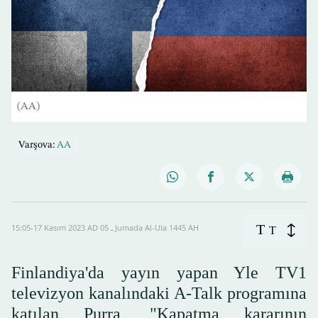
(AA)
Varşova:
AA
T
15:05-17 Kasım 2023 AD ـ 05 Jumada Al-Ula 1445 AH
T
Finlandiya'da yayın yapan Yle TV1
televizyon kanalındaki A-Talk programına
katılan Purra, "Kapatma kararının